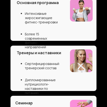
Основная программа
Интенсивные
жиросжигающие
фитнес-тренировки
Более 15
современных
фитнес-
направлений
Тренеры и наставники
Cертифицированный
тренерский состав
Дипломированные
нутрициологи-
наставники по
питанию
Семинар