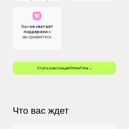
Вам
не хватает
поддержки
и
вы срываетесь
Стать участницей PrimeTime →
Что вас ждет