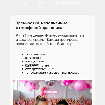
для улучшения подвижности и качества тканей
Тренировки, наполненные
атмосферой праздника
PrimeTime делает фитнес эмоциональным
и вдохновляющим. Каждая тренировка
превращается в событие благодаря:
тематическим
активностя
праздничным
форматам
комьюнити-дням
ярким мероприятиям
фотопроектам
танцевальным и энерджи-тренировкам