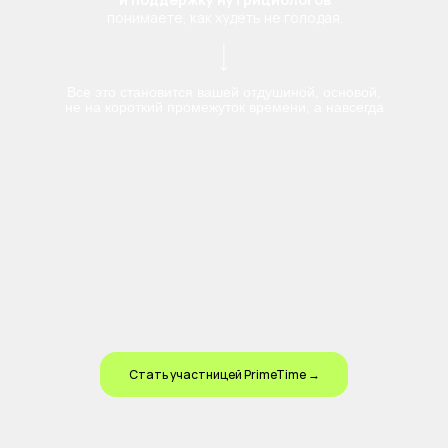
понимаете, как худеть не голодая.
Все это становится вашей отдушиной, основой,
не на короткий промежуток времени, а навсегда
Стать участницей PrimeTime →