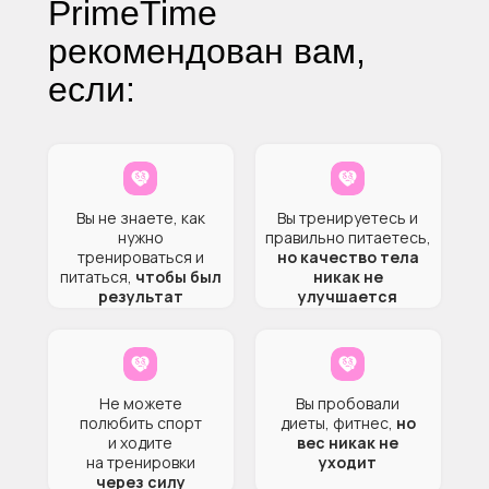
PrimeTime
рекомендован вам,
если:
Вы не знаете, как
Вы тренируетесь и
нужно
правильно питаетесь,
тренироваться и
но качество тела
питаться,
чтобы был
никак не
результат
улучшается
Не можете
Вы пробовали
полюбить спорт
диеты, фитнес,
но
и ходите
вес никак не
на тренировки
уходит
через силу