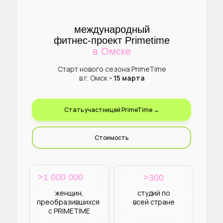
международный
фитнес-проект Primetime
в Омске
Старт нового сезона PrimeTime
в г. Омск
- 15 марта
Стать участницей PrimeTime →
Стоимость
>1 000 000
>300
женщин,
студий по
преобразившихся
всей стране
с PRIMETIME