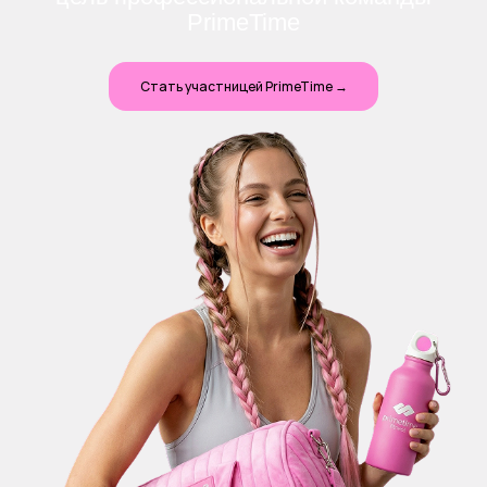
PrimeTime
Стать участницей PrimeTime →