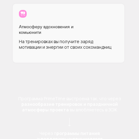
Атмосферу вдохновения и
комьюнити
На тренировках вы получите заряд
мотивации и энергии от своих сокомандниц
Программа PrimeTime выстроена так, что через
разнообразие тренировок и праздничной
атмосферы проекта
вы влюбляетесь в ЗОЖ
Через п
рограммы питания
и поддержку нутрициологов