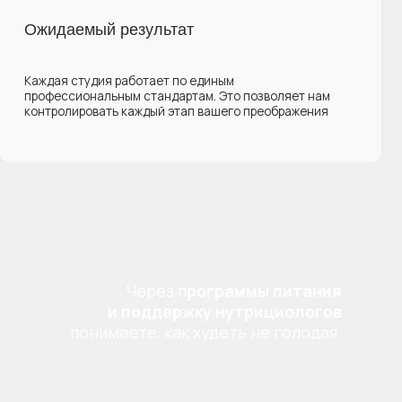
Стать участницей PrimeTime →