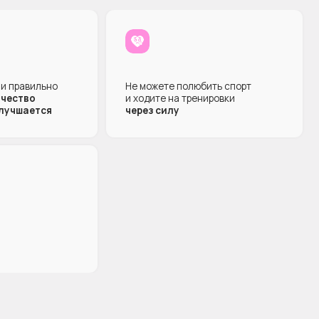
Атмосферу
вдохновения и
комьюнити
На тренировках вы получите заряд
мотивации и энергии от своих