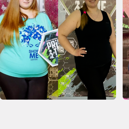
Вы тренируетесь и правильно
питаетесь,
но качество
Вы пробовали диеты, фитнес,
тела никак не улучшается
но вес никак не уходит