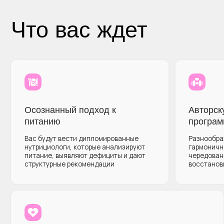
структурные рекомендации
восстановительны
Улучшение здоровья, самочувствия
П
и энергии
к
Благодаря комплексному подходу к питанию
Тр
и структурным тренировкам мы помогаем вашему
ме
телу прийти к балансу и результатам
же
ко
Программа PrimeTime выстроена так, что через
разнообразие тренировок и праздничной
атмосферы проекта
вы влюбляетесь в ЗОЖ