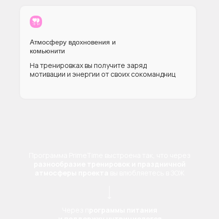
Атмосферу вдохновения и
комьюнити
На тренировках вы получите заряд
мотивации и энергии от своих сокомандниц
Программа PrimeTime выстроена так, что через
разнообразие тренировок и праздничной
атмосферы проекта
вы влюбляетесь в ЗОЖ
Через п
рограммы питания
и поддержку нутрициологов