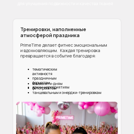
для улучшения подвижности и качества тканей
Тренировки, наполненные
атмосферой праздника
PrimeTime делает фитнес эмоциональным
и вдохновляющим. Каждая тренировка
превращается в событие благодаря:
тематическим
активностя
праздничным
форматам
комьюнити-дням
ярким мероприятиям
фотопроектам
танцевальным и энерджи-тренировкам