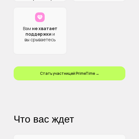
Вам
не хватает
поддержки
и
вы срываетесь
Стать участницей PrimeTime →
Что вас ждет