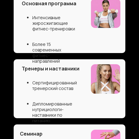
Основная программа
Интенсивные
жиросжигающие
фитнес-тренировки
Более 15
современных
фитнес-
направлений
Тренеры и наставники
Cертифицированный
тренерский состав
Дипломированные
нутрициологи-
наставники по
питанию
Семинар