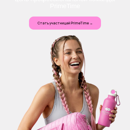
PrimeTime
Стать участницей PrimeTime →