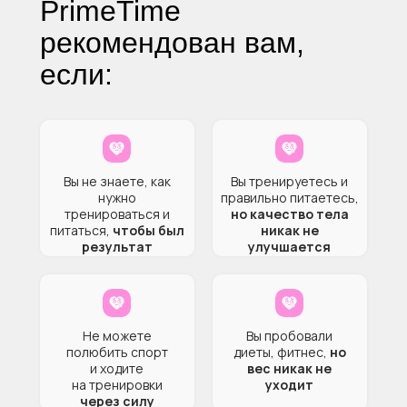
PrimeTime
рекомендован вам,
если:
Вы не знаете, как
Вы тренируетесь и
нужно
правильно питаетесь,
тренироваться и
но качество тела
питаться,
чтобы был
никак не
результат
улучшается
Не можете
Вы пробовали
полюбить спорт
диеты, фитнес,
но
и ходите
вес никак не
на тренировки
уходит
через силу