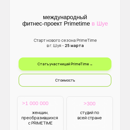
международный
фитнес-проект Primetime
в Шуе
Старт нового сезона PrimeTime
в г. Шуя -
25 марта
Стать участницей PrimeTime →
Стоимость
>1 000 000
>300
женщин,
студий по
преобразившихся
всей стране
с PRIMETIME