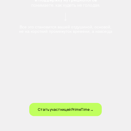
понимаете, как худеть не голодая.
Все это становится вашей отдушиной, основой,
не на короткий промежуток времени, а навсегда
Стать участницей PrimeTime →